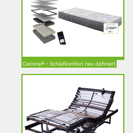
Cairona® – Schlafkomfort neu definiert