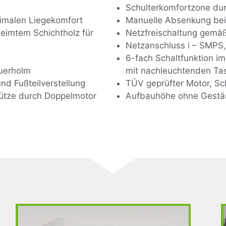
Schulterkomfortzone du
timalen Liegekomfort
Manuelle Absenkung bei 
eimtem Schichtholz für
Netzfreischaltung gemäß
Netzanschluss i – SMPS
6-fach Schaltfunktion i
Querholm
mit nachleuchtenden Ta
und Fußteilverstellung
TÜV geprüfter Motor, Sc
ütze durch Doppelmotor
Aufbauhöhe ohne Gestän