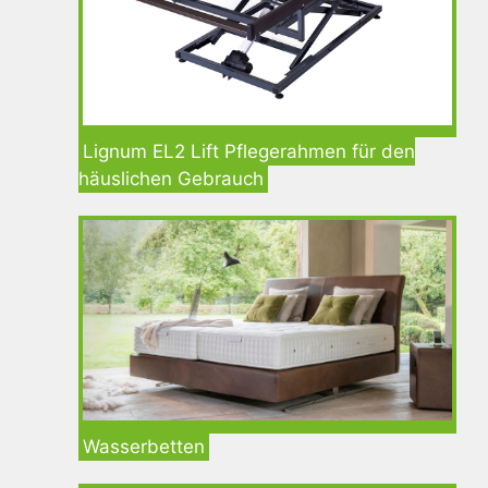
Lignum EL2 Lift Pflegerahmen für den
häuslichen Gebrauch
Wasserbetten